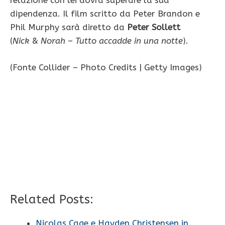
relazione con lei dovrà superare la sua
dipendenza. Il film scritto da Peter Brandon e
Phil Murphy sarà diretto da
Peter Sollett
(
Nick
&
Norah
–
Tutto accadde in una notte
).
(Fonte Collider – Photo Credits | Getty Images)
Related Posts:
Nicolas Cage e Hayden Christensen in