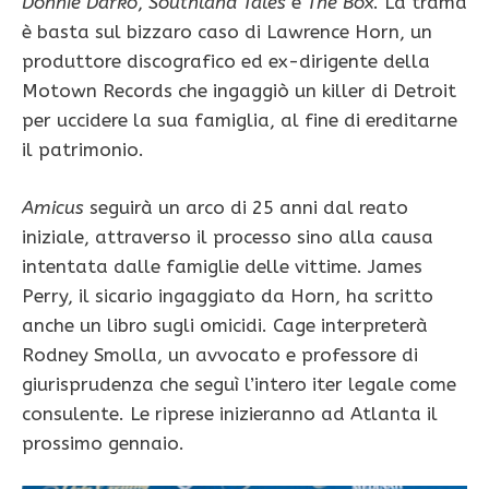
Donnie Darko
,
Southland Tales
e
The Box
. La trama
è basta sul bizzaro caso di Lawrence Horn, un
produttore discografico ed ex-dirigente della
Motown Records che ingaggiò un killer di Detroit
per uccidere la sua famiglia, al fine di ereditarne
il patrimonio.
Amicus
seguirà un arco di 25 anni dal reato
iniziale, attraverso il processo sino alla causa
intentata dalle famiglie delle vittime. James
Perry, il sicario ingaggiato da Horn, ha scritto
anche un libro sugli omicidi. Cage interpreterà
Rodney Smolla, un avvocato e professore di
giurisprudenza che seguì l’intero iter legale come
consulente. Le riprese inizieranno ad Atlanta il
prossimo gennaio.