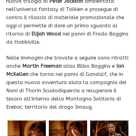
nuova trilogia di
Peter Jackson
ambientata
nell’universo fantasy di Tolkien e prosegue di
contro il rilascio di materiale promozionale che
oggi ci permette di dare un primo sguardo al
ritorno di
Elijah Wood
nei panni di Frodo Baggins
da Hobbiville.
Nelle immagini che trovate a seguire sono ritratti
anche
Martin Freeman
alias Bilbo Baggins e
Ian
McKellen
che torna nei panni di Gandalf, che in
questa nuova avventura aiuta la compagnia dei
Nani di Thorin Scudodiquercia a recuperare il
tesoro all’interno della Montagna Solitaria di
Erebor, territorio del drago Smaug.