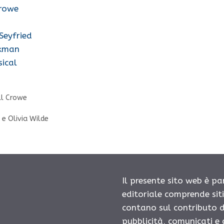
Crowe
Seyfried
ckman
sical
ll Crowe
 e Olivia Wilde
Il presente sito web è pa
editoriale comprende sit
contano sul contributo d
pubblicità, comunicati e