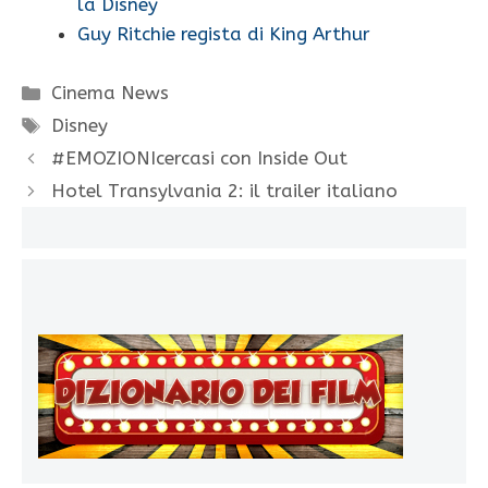
la Disney
Guy Ritchie regista di King Arthur
Categorie
Cinema News
Tag
Disney
#EMOZIONIcercasi con Inside Out
Hotel Transylvania 2: il trailer italiano