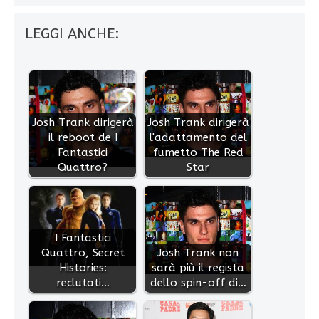
LEGGI ANCHE:
Josh Trank dirigerà
Josh Trank dirigerà
il reboot de I
l'adattamento del
Fantastici
fumetto The Red
Quattro?
Star
I Fantastici
Quattro, Secret
Josh Trank non
Histories:
sarà più il regista
reclutati…
dello spin-off di…