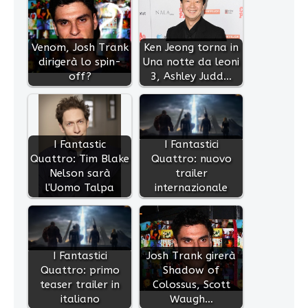
Venom, Josh Trank
Ken Jeong torna in
dirigerà lo spin-
Una notte da leoni
off?
3, Ashley Judd…
I Fantastic
I Fantastici
Quattro: Tim Blake
Quattro: nuovo
Nelson sarà
trailer
l'Uomo Talpa
internazionale
I Fantastici
Josh Trank girerà
Quattro: primo
Shadow of
teaser trailer in
Colossus, Scott
italiano
Waugh…