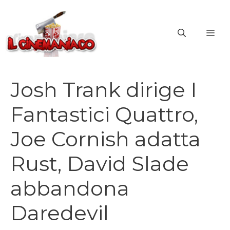
Vai
al
ME
contenuto
Josh Trank dirige I
Fantastici Quattro,
Joe Cornish adatta
Rust, David Slade
abbandona
Daredevil