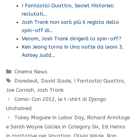
I Fantastici Quattro, Secret Histories:
reclutati…
Josh Trank non sarà più il regista dello
spin-off di…
Venom, Josh Trank dirigerà lo spin-off?
Ken Jeong torna in Una notte da leoni 3,
Ashley Judd…
Categorie
Cinema News
Tag
Daredevil
,
David Slade
,
I Fantastici Quattro
,
Joe Cornish
,
Josh Trank
Comic-Con 2012, le t-shirt di Django
Unchained
Tobey Maguire in Labor Day, Richard Armitage
e Sarah Wayne Callies in Category Six, Ed Helms
in trattative per Vacation, Olivia Wilde, Ron