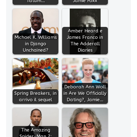
Tatum…
Jamie Foxx
Amber Heard e
Michael K. Williams
James Franco in
in Django
The Adderall
Unchained?
Diaries
Deborah Ann Woll
Spring Breakers, in
in Are We Officially
arrivo il sequel
Dating?, Jamie…
The Amazing
Spider-Man 2: