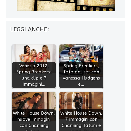
LEGGI ANCHE:
Venezia 2012,
Spring Breakers,
Spring Breakers:
foto dal set con
una clip e 7
Vanessa Hudgens
immagini…
e…
White House Down,
White House Down,
nuove immagini
7 immagini con
con Channing
Channing Tatum e