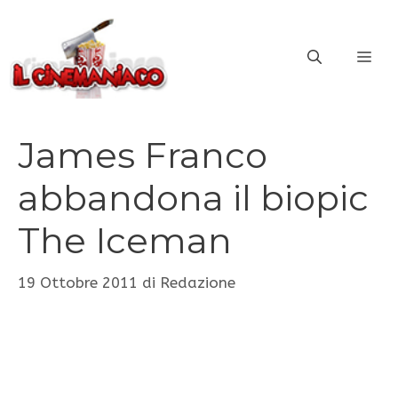
Vai
al
ME
contenuto
James Franco
abbandona il biopic
The Iceman
19 Ottobre 2011
di
Redazione