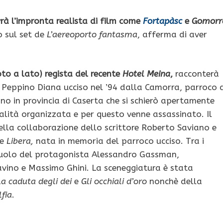
avrà l’impronta realista di film come
Fortapàsc
e
Gomorr
o sul set de
L’aereoporto fantasma
, afferma di aver
oto a lato) regista del recente
Hotel Meina
,
racconterà
n Peppino Diana ucciso nel ’94 dalla Camorra, parroco d
no in provincia di Caserta che si schierò apertamente
alità organizzata e per questo venne assassinato. Il
ella collaborazione dello scrittore Roberto Saviano e
ne
Libera,
nata in memoria del parroco ucciso. Tra i
 ruolo del protagonista Alessandro Gassman,
avino e Massimo Ghini. La sceneggiatura è stata
La caduta degli dei
e
Gli occhiali d’oro
nonchè della
fia
.