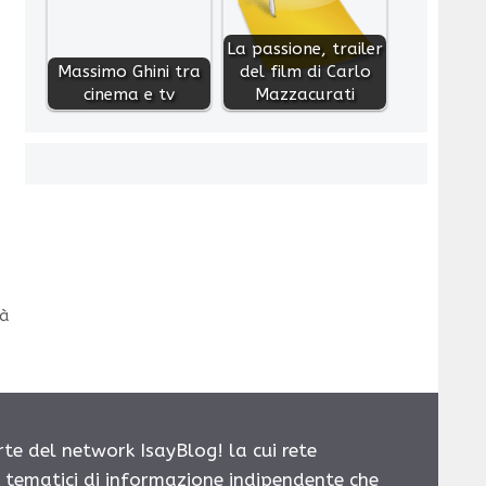
La passione, trailer
Massimo Ghini tra
del film di Carlo
cinema e tv
Mazzacurati
tà
rte del network IsayBlog! la cui rete
i tematici di informazione indipendente che