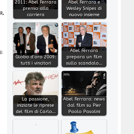
2011: Abel Ferrara
Abel Ferrara e
premio alla
Wesley Snipes di
a
,
carriera
nuovo insieme
Abel Ferrara
i
Globo d'oro 2009:
prepara un film
tutti i vincitori
sullo scandalo…
La passione,
Abel Ferrara: news
iniziate le riprese
dal film su Pier
del film di Carlo…
Paolo Pasolini