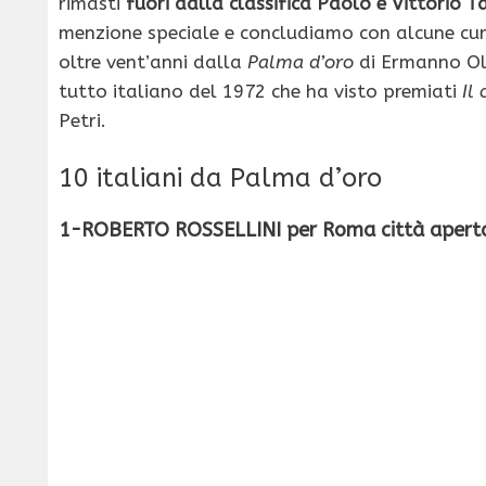
rimasti
fuori dalla classifica Paolo e Vittorio T
menzione speciale e concludiamo con alcune curi
oltre vent’anni dalla
Palma d’oro
di Ermanno O
tutto italiano del 1972 che ha visto premiati
Il
Petri.
10 italiani da Palma d’oro
1-ROBERTO ROSSELLINI per Roma città apert