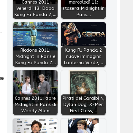
Cannes 2011
mercoledì 11:
Venerdì 13: Dopo
stasera Midnight in
Kung Fu Panda 2,…
Paris…
a
,
Riccione 2011:
Kung Fu Panda 2
Midnight in Paris e
nuove immagini;
Kung Fu Panda 2…
Lanterna Verde,…
se
Cannes 2011, apre
Pirati dei Caraibi 4,
Midnight in Paris di
Dylan Dog, X-Men
Woody Allen
First Class,…