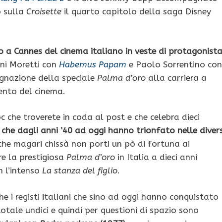
o sulla
Croisette
il quarto capitolo della saga Disney
no a Cannes del cinema italiano in veste di protagonist
nni Moretti con
Habemus Papam
e Paolo Sorrentino con
gnazione della speciale
Palma d’oro
alla carriera a
nto del cinema.
 che troverete in coda al post e che celebra dieci
,
che dagli anni ’40 ad oggi hanno trionfato nelle diver
che magari chissà non porti un pò di fortuna ai
re la prestigiosa
Palma d’oro
in Italia a dieci anni
n l’intenso
La stanza del figlio
.
he i registi italiani che sino ad oggi hanno conquistato
totale undici e quindi per questioni di spazio sono