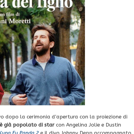
vo dopo la cerimonia d’apertura con la proiezione di
i è già popolato di star
con Angelina Jolie e Dustin
Kung Fu Panda 2
e il divo Johnny Depp accompagnato