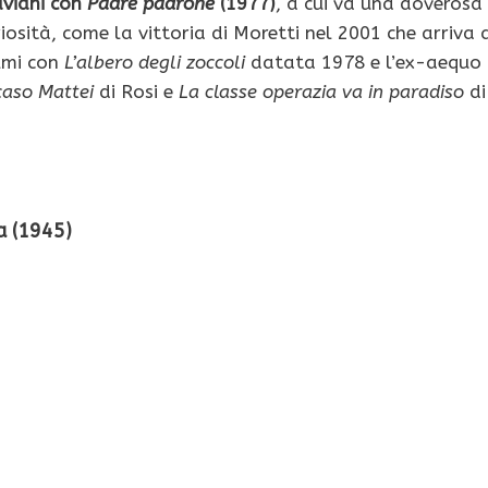
aviani con
Padre padrone
(1977)
, a cui va una doverosa
osità, come la vittoria di Moretti nel 2001 che arriva 
lmi con
L’albero degli zoccoli
datata 1978 e l’ex-aequo
 caso Mattei
di Rosi e
La classe operazia va in paradiso
di
a (1945)