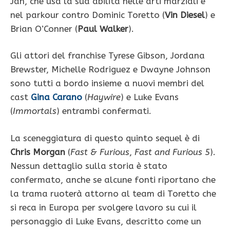
Jah, che usa la sua abilità nelle arti marziali e
nel parkour contro Dominic Toretto (
Vin Diesel
) e
Brian O’Conner (
Paul Walker
).
Gli attori del franchise Tyrese Gibson, Jordana
Brewster, Michelle Rodriguez e Dwayne Johnson
sono tutti a bordo insieme a nuovi membri del
cast
Gina Carano
(
Haywire
) e Luke Evans
(
Immortals
) entrambi confermati.
La sceneggiatura di questo quinto sequel è di
Chris Morgan
(
Fast & Furious
,
Fast and Furious 5
).
Nessun dettaglio sulla storia è stato
confermato, anche se alcune fonti riportano che
la trama ruoterà attorno al team di Toretto che
si reca in Europa per svolgere lavoro su cui il
personaggio di Luke Evans, descritto come un