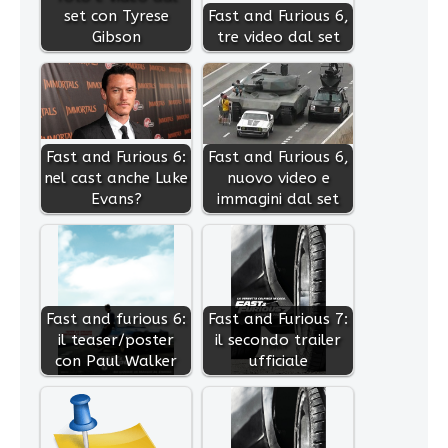
set con Tyrese
Fast and Furious 6,
Gibson
tre video dal set
Fast and Furious 6:
Fast and Furious 6,
nel cast anche Luke
nuovo video e
Evans?
immagini dal set
Fast and furious 6:
Fast and Furious 7:
il teaser/poster
il secondo trailer
con Paul Walker
ufficiale