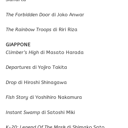
The Forbidden Door
di Joko Anwar
The Rainbow Troops
di Riri Riza
GIAPPONE
Climber’s High
di Masato Harada
Departures
di Yojiro Takita
Drop
di Hiroshi Shinagawa
Fish Story
di Yoshihiro Nakamura
Instant Swamp
di Satoshi Miki
K-20: Legend Of The Mask
di Shimako Sato