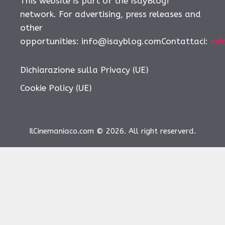
This website is part of the IsayBlog!
network. For advertising, press releases and
other
opportunities: info@isayblog.comContattaci:
inf
Dichiarazione sulla Privacy (UE)
Cookie Policy (UE)
IlCinemaniaco.com © 2026. All right reserverd.