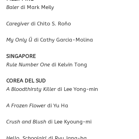
Baler
di Mark Meily
Caregiver
di Chito S. Roño
My Only Ü
di Cathy Garcia-Molina
SINGAPORE
Rule Number One
di Kelvin Tong
COREA DEL SUD
A Bloodthirsty Killer
di Lee Yong-min
A Frozen Flower
di Yu Ha
Crush and Blush
di Lee Kyoung-mi
Hello, Schoolgirl
di Ryu Jang-ha