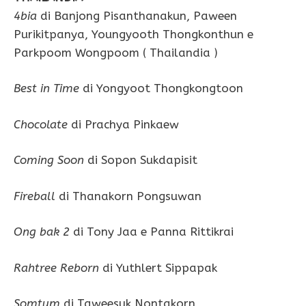
4bia
di Banjong Pisanthanakun, Paween
Purikitpanya, Youngyooth Thongkonthun e
Parkpoom Wongpoom ( Thailandia )
Best in Time
di Yongyoot Thongkongtoon
Chocolate
di Prachya Pinkaew
Coming Soon
di Sopon Sukdapisit
Fireball
di Thanakorn Pongsuwan
Ong bak 2
di Tony Jaa e Panna Rittikrai
Rahtree Reborn
di Yuthlert Sippapak
Somtum
di Taweesuk Nontakorn