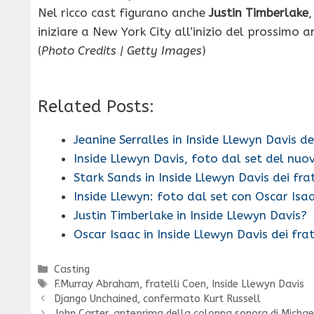
Nel ricco cast figurano anche
Justin Timberlake
iniziare a New York City all’inizio del prossimo a
(
Photo Credits | Getty Images
)
Related Posts:
Jeanine Serralles in Inside Llewyn Davis de
Inside Llewyn Davis, foto dal set del nuo
Stark Sands in Inside Llewyn Davis dei fra
Inside Llewyn: foto dal set con Oscar Isaa
Justin Timberlake in Inside Llewyn Davis?
Oscar Isaac in Inside Llewyn Davis dei frat
Categorie
Casting
Tag
F.Murray Abraham
,
fratelli Coen
,
Inside Llewyn Davis
Django Unchained, confermato Kurt Russell
John Carter, anteprima della colonna sonora di Michae