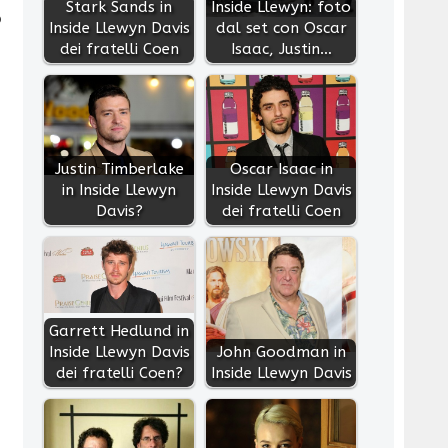
Stark Sands in
Inside Llewyn: foto
o
Inside Llewyn Davis
dal set con Oscar
dei fratelli Coen
Isaac, Justin…
Justin Timberlake
Oscar Isaac in
in Inside Llewyn
Inside Llewyn Davis
Davis?
dei fratelli Coen
Garrett Hedlund in
Inside Llewyn Davis
John Goodman in
dei fratelli Coen?
Inside Llewyn Davis