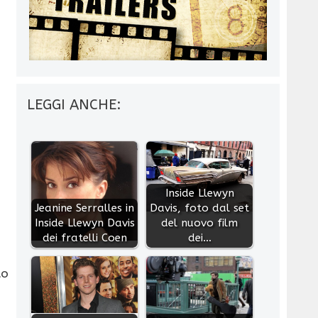
LEGGI ANCHE:
Inside Llewyn
Jeanine Serralles in
Davis, foto dal set
Inside Llewyn Davis
del nuovo film
dei fratelli Coen
dei…
to