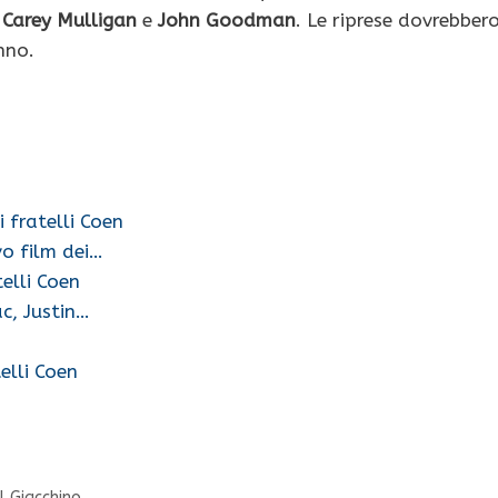
,
Carey Mulligan
e
John Goodman
. Le riprese dovrebber
nno.
i fratelli Coen
vo film dei…
telli Coen
c, Justin…
elli Coen
l Giacchino