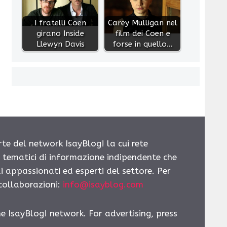
I fratelli Coen
Carey Mulligan nel
girano Inside
film dei Coen e
Llewyn Davis
forse in quello…
rte del network IsayBlog! la cui rete
i tematici di informazione indipendente che
i appassionati ed esperti del settore. Per
 collaborazioni:
info@isayblog.com
he IsayBlog! network. For advertising, press