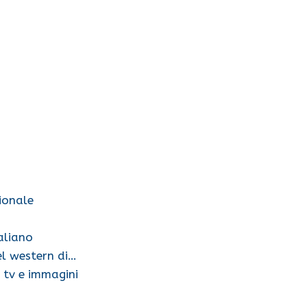
ionale
aliano
el western di…
 tv e immagini