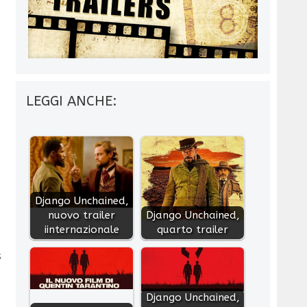
LEGGI ANCHE:
Django Unchained,
nuovo trailer
Django Unchained,
iinternazionale
quarto trailer
s
Django Unchained,