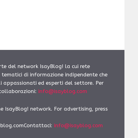
rte del network IsayBlog! la cui rete
i tematici di informazione indipendente che
i appassionati ed esperti del settore. Per
 collaborazioni:
info@isayblog.com
he IsayBlog! network. For advertising, press
yblog.comContattaci:
info@isayblog.com