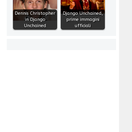
Dennis Christopher
Django Unchained,
in Django
prime immagini
Unchained
ufficiali