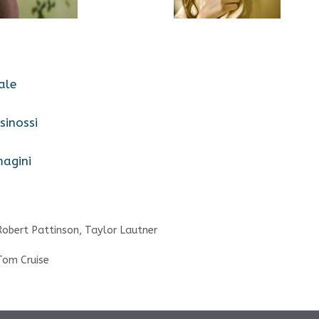
ale
sinossi
magini
Robert Pattinson
,
Taylor Lautner
Tom Cruise