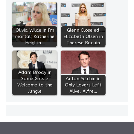
Olivia Wilde in I'm
Glenn Close ed
mortal; Katherine
Elizabeth Olsen in
Heigl in…
Therese Raquin
Adam Brody in
Some Girls e
Anton Yelchin in
Welcome to the
Only Lovers Left
Jungle
Alive, Alfre…