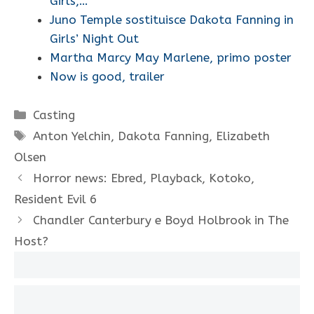
Girls,…
Juno Temple sostituisce Dakota Fanning in
Girls’ Night Out
Martha Marcy May Marlene, primo poster
Now is good, trailer
Categorie
Casting
Tag
Anton Yelchin
,
Dakota Fanning
,
Elizabeth
Olsen
Horror news: Ebred, Playback, Kotoko,
Resident Evil 6
Chandler Canterbury e Boyd Holbrook in The
Host?