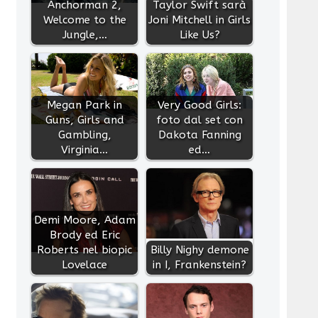
Anchorman 2,
Taylor Swift sarà
Welcome to the
Joni Mitchell in Girls
Jungle,…
Like Us?
Megan Park in
Very Good Girls:
Guns, Girls and
foto dal set con
Gambling,
Dakota Fanning
Virginia…
ed…
Demi Moore, Adam
Brody ed Eric
Roberts nel biopic
Billy Nighy demone
Lovelace
in I, Frankenstein?