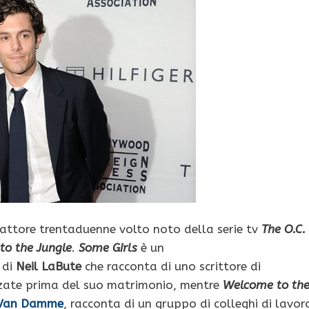
l’attore trentaduenne volto noto della serie tv
The O.C.
o the Jungle
.
Some Girls
è un
 di
Neil LaBute
che racconta di uno scrittore di
nzate prima del suo matrimonio, mentre
Welcome to th
 Van Damme
, racconta di un gruppo di colleghi di lavor