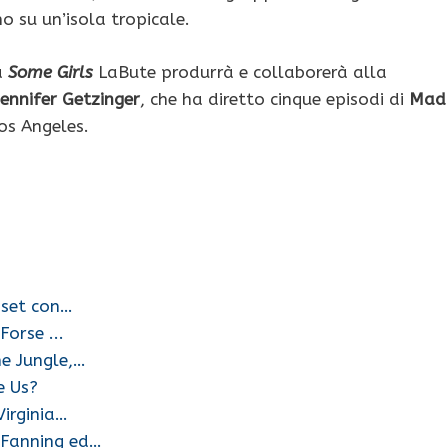
o su un’isola tropicale.
a
Some Girls
LaBute produrrà e collaborerà alla
Jennifer Getzinger
, che ha diretto cinque episodi di
Mad
Los Angeles.
 set con…
Forse ...
e Jungle,…
e Us?
Virginia…
 Fanning ed…