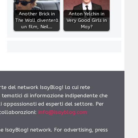
Another Brick in
Anton Yelchin in
The Wall diventerà
Very Good Girls in
un film, Neil…
May?
rte del network IsayBlog! la cui rete
i tematici di informazione indipendente che
i appassionati ed esperti del settore. Per
 collaborazioni:
info@isayblog.com
he IsayBlog! network. For advertising, press