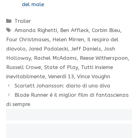
del male
Categorie
Trailer
Tag
Amanda Righetti
,
Ben Affleck
,
Corbin Bleu
,
Four Christmases
,
Helen Mirren
,
Il respiro del
diavolo
,
Jared Padalecki
,
Jeff Daniels
,
Josh
Holloway
,
Rachel McAdams
,
Reese Witherspoon
,
Russell Crowe
,
State of Play
,
Tutti insieme
inevitabilmente
,
Venerdì 13
,
Vince Vaughn
Scarlett Johansson: diario di una diva
Blade Runner è il miglior film di fantascienza
di sempre