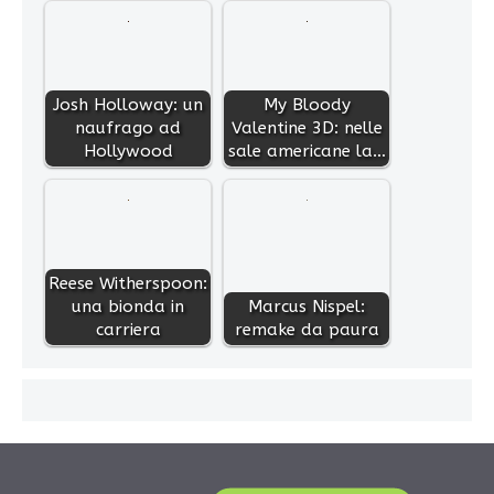
Josh Holloway: un
My Bloody
naufrago ad
Valentine 3D: nelle
Hollywood
sale americane la…
Reese Witherspoon:
una bionda in
Marcus Nispel:
carriera
remake da paura