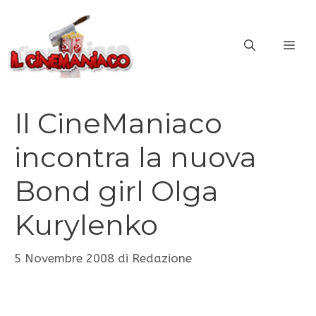
Vai
al
ME
contenuto
Il CineManiaco
incontra la nuova
Bond girl Olga
Kurylenko
5 Novembre 2008
di
Redazione