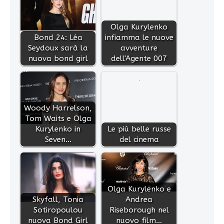
Olga Kurylenko
Bond 24: Léa
infiamma le nuove
Seydoux sarà la
avventure
nuova bond girl
dell'Agente 007
Woody Harrelson,
Tom Waits e Olga
Kurylenko in
Le più belle russe
Seven…
del cinema
Olga Kurylenko e
Skyfall, Tonia
Andrea
Sotiropoulou
Riseborough nel
nuova Bond Girl
nuovo film…