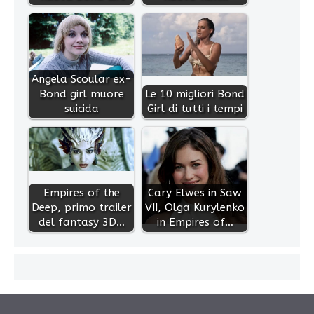
Angela Scoular ex-
Bond girl muore
Le 10 migliori Bond
suicida
Girl di tutti i tempi
Empires of the
Cary Elwes in Saw
Deep, primo trailer
VII, Olga Kurylenko
del fantasy 3D…
in Empires of…