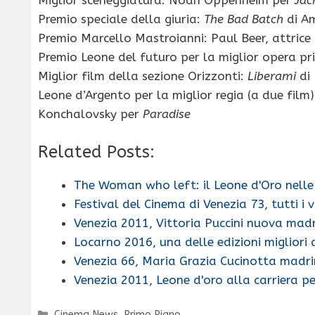
Miglior sceneggiatura: Noah Oppenheim per
Jac
Premio speciale della giuria:
The Bad Batch
di Am
Premio Marcello Mastroianni: Paul Beer, attrice
Premio Leone del futuro per la miglior opera p
Miglior film della sezione Orizzonti:
Liberami
di 
Leone d’Argento per la miglior regia (a due fil
Konchalovsky per
Paradise
Related Posts:
The Woman who left: il Leone d'Oro nelle
Festival del Cinema di Venezia 73, tutti i v
Venezia 2011, Vittoria Puccini nuova mad
Locarno 2016, una delle edizioni migliori 
Venezia 66, Maria Grazia Cucinotta madr
Venezia 2011, Leone d'oro alla carriera p
Categorie
Cinema News
,
Primo Piano