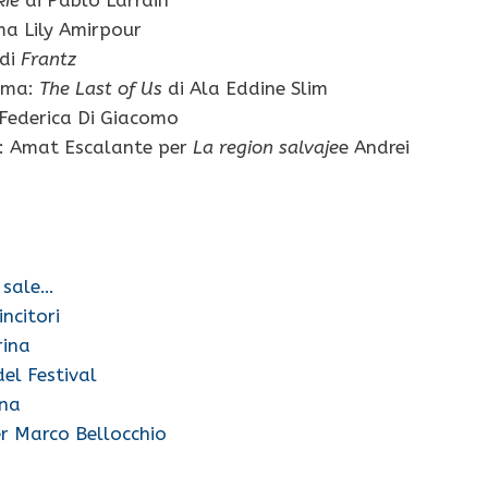
kie
di Pablo Larrain
a Lily Amirpour
 di
Frantz
rima:
The Last of Us
di Ala Eddine Slim
Federica Di Giacomo
m): Amat Escalante per
La region salvaje
e Andrei
 sale…
incitori
rina
del Festival
ina
er Marco Bellocchio