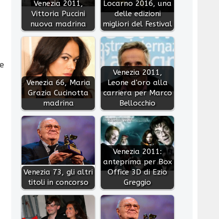
Venezia 2011,
Locarno 2016, una
Vittoria Puccini
delle edizioni
nuova madrina
migliori del Festival
e
Venezia 2011,
Venezia 66, Maria
Leone d'oro alla
Grazia Cucinotta
carriera per Marco
madrina
Bellocchio
Venezia 2011:
anteprima per Box
Venezia 73, gli altri
Office 3D di Ezio
titoli in concorso
Greggio