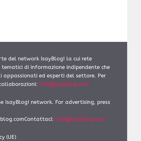
rte del network IsayBlog! la cui rete
i tematici di informazione indipendente che
i appassionati ed esperti del settore. Per
 collaborazioni:
info@isayblog.com
he IsayBlog! network. For advertising, press
yblog.comContattaci:
info@isayblog.com
cy (UE)