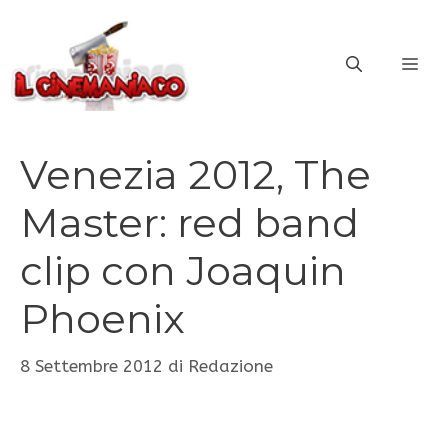
Vai
al
ME
contenuto
Venezia 2012, The
Master: red band
clip con Joaquin
Phoenix
8 Settembre 2012
di
Redazione