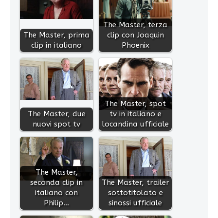
The Master, terza
The Master, prima
clip con Joaquin
clip in italiano
Phoenix
The Master, spot
The Master, due
tv in italiano e
nuovi spot tv
locandina ufficiale
The Master,
seconda clip in
The Master, trailer
italiano con
sottotitolato e
Philip…
sinossi ufficiale