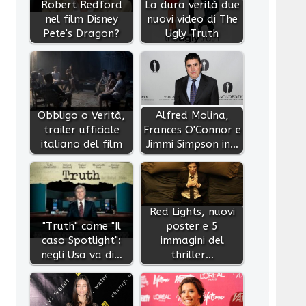
Robert Redford
La dura verità due
nel film Disney
nuovi video di The
Pete's Dragon?
Ugly Truth
Obbligo o Verità,
Alfred Molina,
trailer ufficiale
Frances O'Connor e
italiano del film
Jimmi Simpson in…
Red Lights, nuovi
"Truth" come "Il
poster e 5
caso Spotlight":
immagini del
negli Usa va di…
thriller…