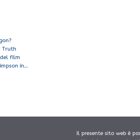
agon?
y Truth
 del film
Simpson in…
Il presente sito web è pa