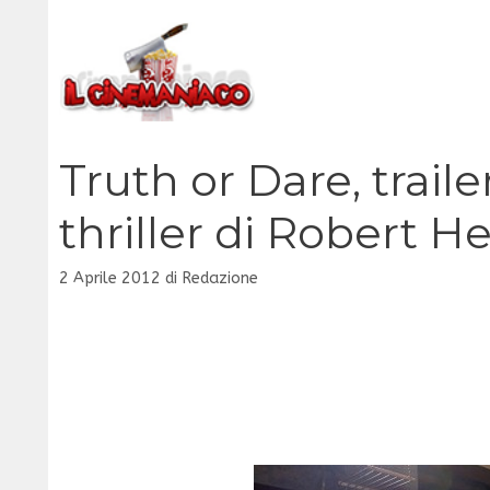
Vai
al
contenuto
Truth or Dare, trail
thriller di Robert H
2 Aprile 2012
di
Redazione