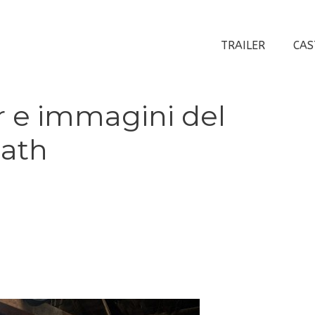
TRAILER
CAS
er e immagini del
eath