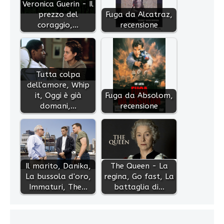
Veronica Guerin - Il
prezzo del
Fuga da Alcatraz,
coraggio,…
recensione
Tutta colpa
dell'amore, Whip
it, Oggi è già
Fuga da Absolom,
domani,…
recensione
Il marito, Danika,
The Queen - La
La bussola d'oro,
regina, Go fast, La
Immaturi, The…
battaglia di…