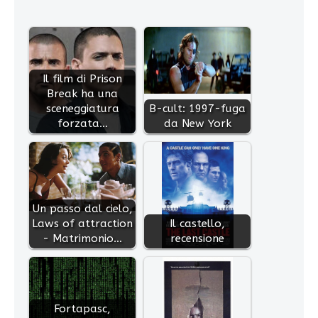
Il film di Prison
Break ha una
sceneggiatura
B-cult: 1997-fuga
forzata…
da New York
Un passo dal cielo,
Laws of attraction
Il castello,
- Matrimonio…
recensione
Fortapasc,