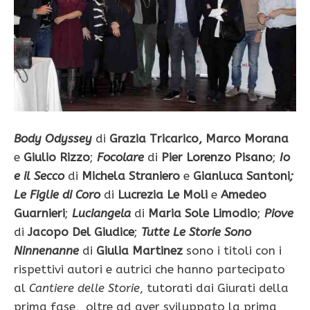
Body Odyssey
di
Grazia Tricarico, Marco Morana
e
Giulio Rizzo
;
Focolare
di
Pier Lorenzo Pisano
;
Io
e il Secco
di
Michela Straniero
e
Gianluca Santoni
;
Le Figlie di Coro
di
Lucrezia Le Moli
e
Amedeo
Guarnieri
;
Luciangela
di
Maria Sole Limodio
;
Piove
di
Jacopo Del Giudice
;
Tutte Le Storie Sono
Ninnenanne
di
Giulia Martinez
sono i titoli con i
rispettivi autori e autrici che hanno partecipato
al
Cantiere delle Storie
, tutorati dai Giurati della
prima fase, oltre ad aver sviluppato la prima