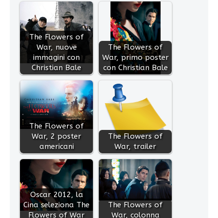
The Flowers of
War, nuove
The Flowers of
immagini con
War, primo poster
Christian Bale
con Christian Bale
The Flowers of
War, 2 poster
The Flowers of
americani
War, trailer
Oscar 2012, la
Cina seleziona The
The Flowers of
Flowers of War
War, colonna