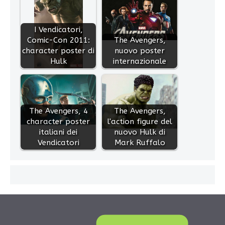
I Vendicatori,
Comic-Con 2011:
The Avengers,
character poster di
nuovo poster
Hulk
internazionale
The Avengers, 4
The Avengers,
character poster
l'action figure del
italiani dei
nuovo Hulk di
Vendicatori
Mark Ruffalo