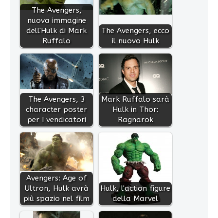
The Avengers,
nuova immagine
dell'Hulk di Mark
The Avengers, ecco
Ruffalo
il nuovo Hulk
The Avengers, 3
Mark Ruffalo sarà
character poster
Hulk in Thor:
per I vendicatori
Ragnarok
Avengers: Age of
Ultron, Hulk avrà
Hulk, l'action figure
più spazio nel film
della Marvel