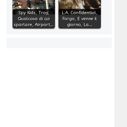
Spy Kids, Troy,
L.A. Confidential,
Qualcosa di cui
Fargo, E venne il
sparlare, Airport…
giorno, La…