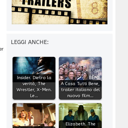
LEGGI ANCHE:
er
Insider. Dietro la
verità, The
A Casa Tutti Bene,
Wrestler, X-Men.
trailer italiano del
Le…
nuovo film…
Elizabeth. The