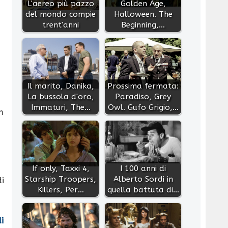
L'aereo più pazzo
Golden Age,
del mondo compie
Halloween. The
trent'anni
Beginning,…
Il marito, Danika,
Prossima fermata:
La bussola d'oro,
Paradiso, Grey
Immaturi, The…
Owl. Gufo Grigio,…
m
If only, Taxxi 4,
I 100 anni di
Starship Troopers,
Alberto Sordi in
di
Killers, Per…
quella battuta di…
i