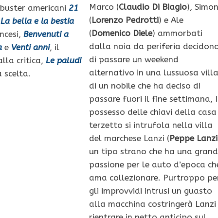
Marco (
Claudio Di Biagio
), Simo
ckbuster americani
21
(
Lorenzo Pedrotti
) e Ale
r
La bella e la bestia
(
Domenico Diele
) ammorbati
ncesi,
Benvenuti a
dalla noia da periferia decidon
a
e
Venti anni
, il
di passare un weekend
lla critica,
Le paludi
alternativo in una lussuosa vill
a scelta.
di un nobile che ha deciso di
passare fuori il fine settimana, 
possesso delle chiavi della casa 
terzetto si intrufola nella villa
del marchese Lanzi (
Peppe Lanzi
un tipo strano che ha una gran
passione per le auto d’epoca ch
ama collezionare. Purtroppo pe
gli improvvidi intrusi un guasto
alla macchina costringerà Lanzi
rientrare in netto anticipo sul