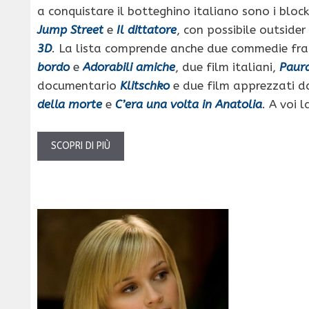
a conquistare il botteghino italiano sono i blo
Jump Street
e
Il dittatore
, con possibile outside
3D
. La lista comprende anche due commedie fra
bordo
e
Adorabili amiche
, due film italiani,
Paur
documentario
Klitschko
e due film apprezzati da
della morte
e
C’era una volta in Anatolia
. A voi l
SCOPRI DI PIÙ