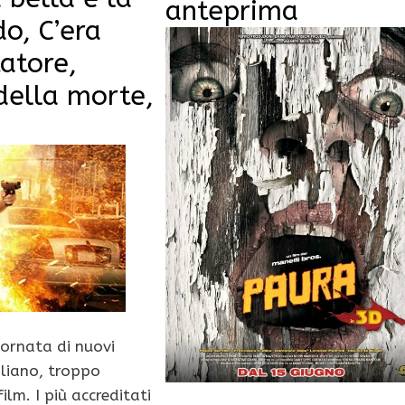
anteprima
o, C’era
tatore,
 della morte,
fornata di nuovi
aliano, troppo
ilm. I più accreditati