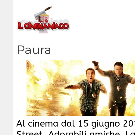
Vai
al
contenuto
Paura
Al cinema dal 15 giugno 2
Street, Adorabili amiche, La