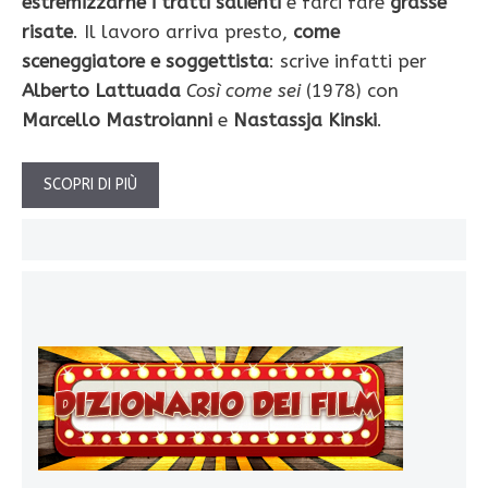
estremizzarne i tratti salienti
e farci fare
grasse
risate
. Il lavoro arriva presto,
come
sceneggiatore e soggettista
: scrive infatti per
Alberto Lattuada
Così come sei
(1978) con
Marcello Mastroianni
e
Nastassja Kinski
.
SCOPRI DI PIÙ