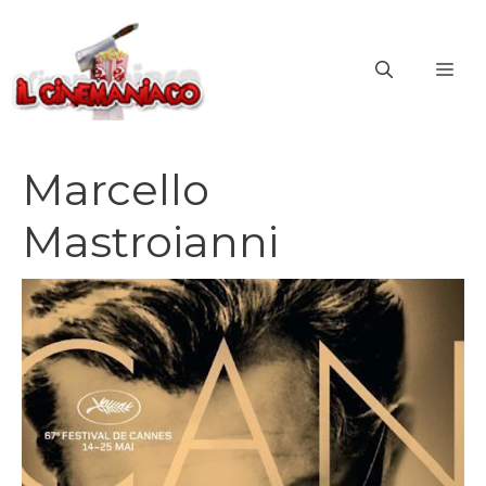
Vai
al
ME
contenuto
Marcello
Mastroianni