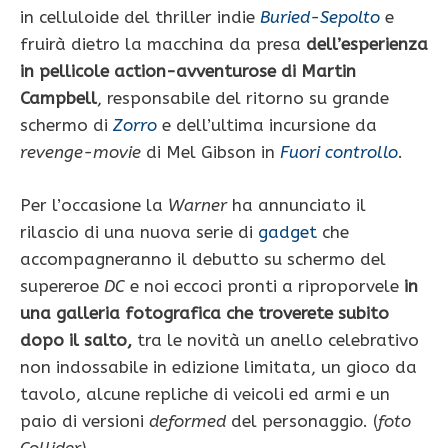
in celluloide del thriller indie
Buried-Sepolto
e
fruirà dietro la macchina da presa
dell’esperienza
in pellicole action-avventurose di Martin
Campbell
, responsabile del ritorno su grande
schermo di
Zorro
e dell’ultima incursione da
revenge-movie
di Mel Gibson in
Fuori controllo
.
Per l’occasione la
Warner
ha annunciato il
rilascio di una nuova serie di
gadget
che
accompagneranno il debutto su schermo del
supereroe
DC
e noi eccoci pronti a riproporvele
in
una galleria fotografica che troverete subito
dopo il salto,
tra le novità un anello celebrativo
non indossabile in edizione limitata, un gioco da
tavolo, alcune repliche di veicoli ed armi e un
paio di versioni
deformed
del personaggi
o
. (
foto
Collider
)