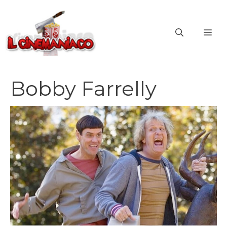
Vai
al
ME
contenuto
Bobby Farrelly