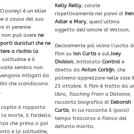
Kelly Reilly
, calate
Clooney) è un killer
rispettivamente nei panni di
Iren
e a causa del suo
Adler e Mary
, quest’ultima
va in perenne
oggetto dell’amore di Watson.
 non può avere
ne
pporti duraturi che ne
Decisamente più vicina l’uscita d
ere a rischio la
film su
Ian Curtis
e su
i Joey
a solitudine e il
Division
, intitolato
Control
e
 volte sembra non
diretto da
Anton Corbijn
, che
vengono mitigati da
potremo apprezzare nelle sale i
dini che scandiscono
25 ottobre. Il film è tratto da u
.
libro,
Touching From a Distance
,
racconto biografico di
Deborah
capita il rapporto
Curtis
, in cui racconta il (poco)
la morte, il fardello
tempo trascorso a fianco del
enza che prima o poi
defunto marito.
onto e la solitudine,