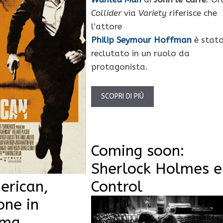
Collider
via
Variety
riferisce che
l’attore
Philip Seymour Hoffman
è stat
reclutato in un ruolo da
protagonista.
SCOPRI DI PIÙ
Coming soon:
Sherlock Holmes e
erican,
Control
one in
ima