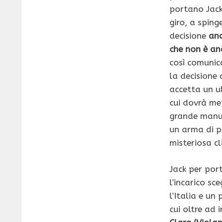
portano Jack
giro, a sping
decisione
anc
che non è an
così comunic
la decisione d
accetta un u
cui dovrà me
grande manu
un arma di p
misteriosa cl
Jack per por
l’incarico sc
l’Italia e un
cui oltre ad 