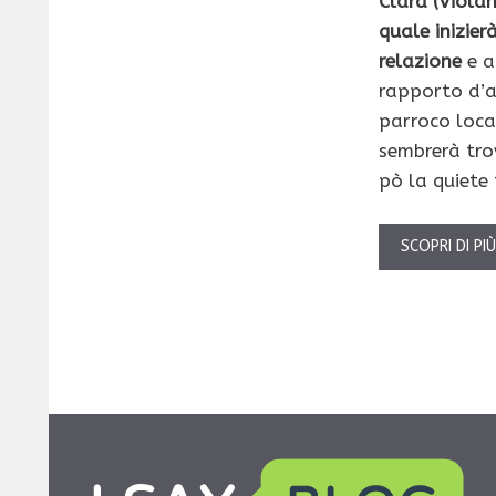
Clara (Violan
quale inizie
relazione
e a
rapporto d’am
parroco loca
sembrerà tro
pò la quiete
SCOPRI DI PI