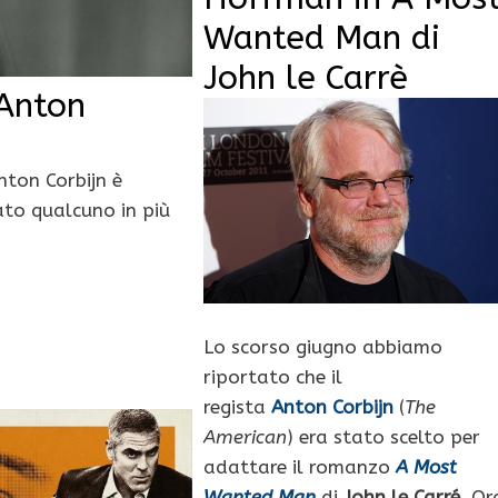
Wanted Man di
John le Carrè
 Anton
nton Corbijn è
sato qualcuno in più
Lo scorso giugno abbiamo
riportato che il
regista
Anton Corbijn
(
The
American
) era stato scelto per
adattare il romanzo
A Most
Wanted Man
di
John le Carré
. Or