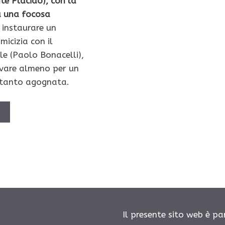
te Placido), con la
rà una focosa
 instaurare un
icizia con il
le (Paolo Bonacelli),
vare almeno per un
 tanto agognata.
Ù
Il presente sito web è pa