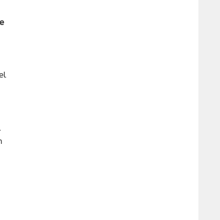
e
el
l
n