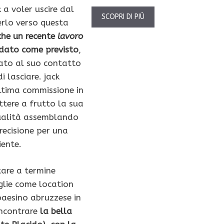
 a voler uscire dal
SCOPRI DI PIÙ
erlo verso questa
he un recente
lavoro
dato come previsto
,
ato al suo contatto
i lasciare. jack
ltima commissione in
ttere a frutto la sua
alità assemblando
recisione per una
iente.
tare a termine
eglie come location
 paesino abruzzese in
incontrare
la bella