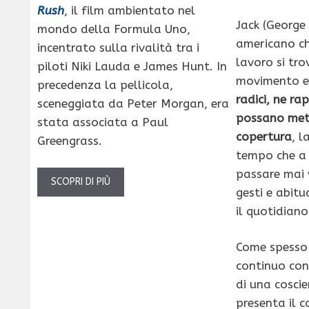
Rush
, il film ambientato nel
Jack (George 
mondo della Formula Uno,
americano ch
incentrato sulla rivalità tra i
lavoro si tro
piloti Niki Lauda e James Hunt. In
movimento e
precedenza la pellicola,
radici, ne ra
sceneggiata da Peter Morgan, era
possano mett
stata associata a Paul
copertura
, l
Greengrass.
tempo che a
passare mai 
SCOPRI DI PIÙ
gesti e abitu
il quotidiano
Come spesso 
continuo con 
di una cosci
presenta il c