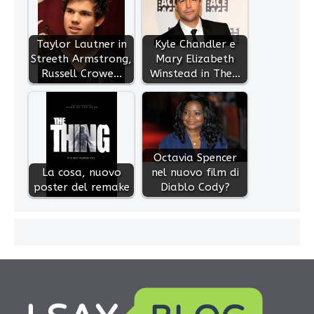
Taylor Lautner in
Kyle Chandler e
Streeth Armstrong,
Mary Elizabeth
Russell Crowe…
Winstead in The…
Octavia Spencer
La cosa, nuovo
nel nuovo film di
poster del remake
Diablo Cody?