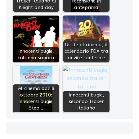
trailer italiano di
recensione in
Knight and day
anteprima
Uscite al cinema, il
Innocenti bugie,
calendario FOX tra
colonna sonora
rinvii e conferme
Al cinema dall'8
ottobre 2010:
Innocenti bugie,
Innocenti bugie,
secondo trailer
Step…
italiano