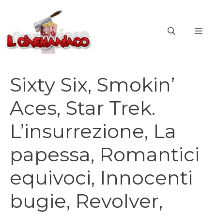
Vai
al
ME
contenuto
Sixty Six, Smokin’
Aces, Star Trek.
L’insurrezione, La
papessa, Romantici
equivoci, Innocenti
bugie, Revolver,