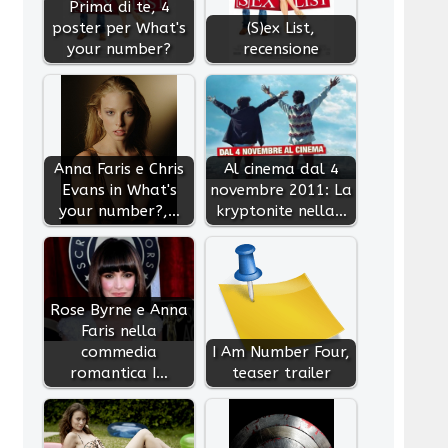
Prima di te, 4
poster per What's
(S)ex List,
your number?
recensione
Anna Faris e Chris
Al cinema dal 4
Evans in What's
novembre 2011: La
your number?,…
kryptonite nella…
Rose Byrne e Anna
Faris nella
commedia
I Am Number Four,
romantica I…
teaser trailer