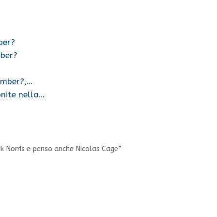
ber?
mber?
number?,…
nite nella…
k Norris e penso anche Nicolas Cage”