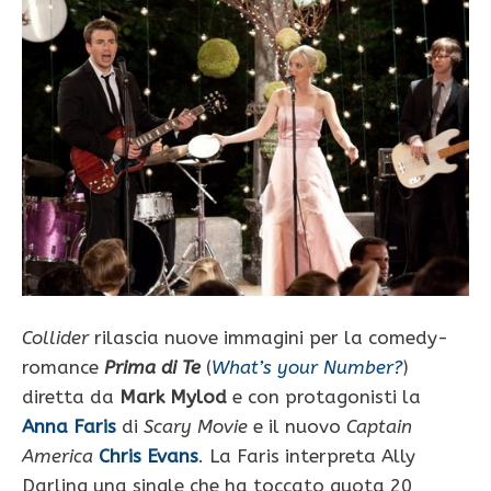
Collider
rilascia nuove immagini per la comedy-
romance
Prima di Te
(
What’s your Number?
)
diretta da
Mark Mylod
e con protagonisti la
Anna Faris
di
Scary Movie
e il nuovo
Captain
America
Chris Evans
. La Faris interpreta Ally
Darling una single che ha toccato quota 20