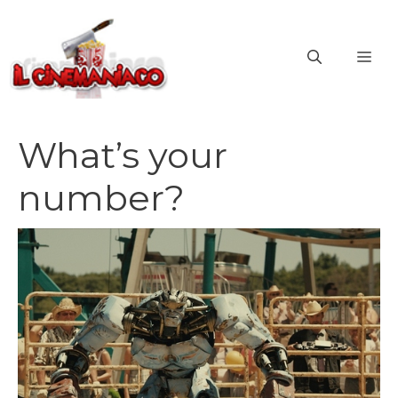
Vai
al
ME
contenuto
What’s your
number?