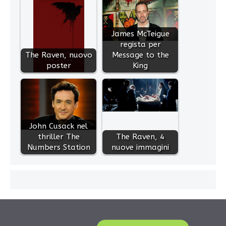
James McTeigue
regista per
The Raven, nuovo
Message to the
poster
King
John Cusack nel
thriller The
The Raven, 4
Numbers Station
nuove immagini