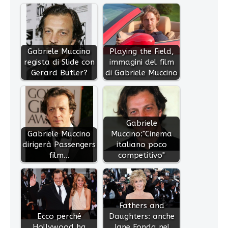
Gabriele Muccino
Playing the Field,
regista di Slide con
immagini del film
Gerard Butler?
di Gabriele Muccino
Gabriele
Gabriele Muccino
Muccino:"Cinema
dirigerà Passengers
italiano poco
film…
competitivo"
Fathers and
Ecco perché
Daughters: anche
Hollywood ha
Jane Fonda nel