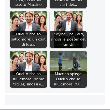
scelto Muccino
cast del…
Quello che so
Playing The Field,
sull'amore: un cast
sinossi e poster del
di lusso
film di…
Quello che so
Muccino spiega
sull'amore: primo
Quello che so
trailer, sinossi e…
sull'amore: "Gli…