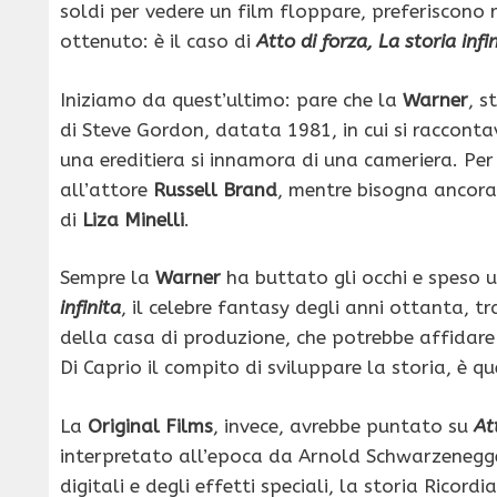
soldi per vedere un film floppare, preferiscono r
ottenuto: è il caso di
Atto di forza, La storia infi
Iniziamo da quest’ultimo: pare che la
Warner
, s
di Steve Gordon, datata 1981, in cui si raccont
una ereditiera si innamora di una cameriera. Per
all’attore
Russell Brand
, mentre bisogna ancora 
di
Liza Minelli
.
Sempre la
Warner
ha buttato gli occhi e speso un
infinita
, il celebre fantasy degli anni ottanta, 
della casa di produzione, che potrebbe affida
Di Caprio il compito di sviluppare la storia, è q
La
Original Films
, invece, avrebbe puntato su
At
interpretato all’epoca da Arnold Schwarzenegg
digitali e degli effetti speciali, la storia Ricor