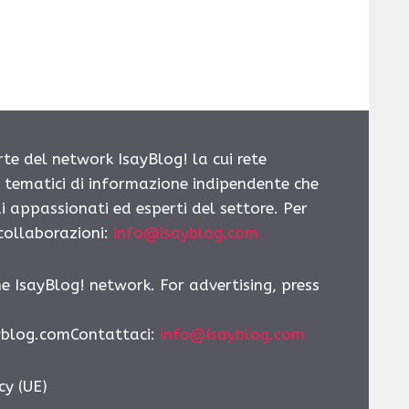
rte del network IsayBlog! la cui rete
i tematici di informazione indipendente che
i appassionati ed esperti del settore. Per
 collaborazioni:
info@isayblog.com
he IsayBlog! network. For advertising, press
yblog.comContattaci:
info@isayblog.com
cy (UE)