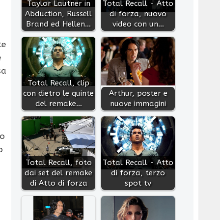
Taylor Lautner in
Total Recall - Atto
Abduction, Russell
di forza, nuovo
Brand ed Hellen…
video con un…
te
e
sa
Total Recall, clip
con dietro le quinte
Arthur, poster e
del remake…
nuove immagini
vo
o
Total Recall, foto
Total Recall - Atto
dai set del remake
di forza, terzo
di Atto di forza
spot tv