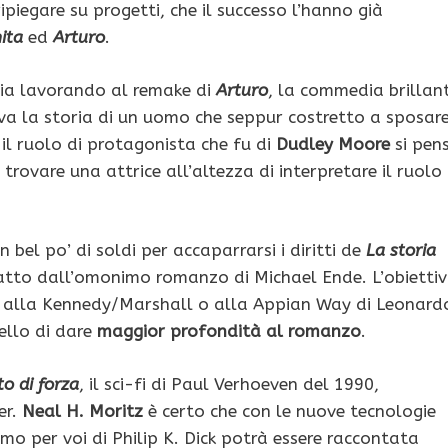
ipiegare su progetti, che il successo l’hanno già
nita
ed
Arturo
.
tia lavorando al remake di
Arturo
, la commedia brillan
ava la storia di un uomo che seppur costretto a sposar
 il ruolo di protagonista che fu di
Dudley Moore
si pen
trovare una attrice all’altezza di interpretare il ruolo
 bel po’ di soldi per accaparrarsi i diritti de
La storia
tratto dall’omonimo romanzo di Michael Ende. L’obietti
re alla Kennedy/Marshall o alla Appian Way di Leonard
uello di dare
maggior profondità al romanzo
.
to di forza
, il sci-fi di Paul Verhoeven del 1990,
er.
Neal H. Moritz
è certo che con le nuove tecnologie
diamo per voi di Philip K. Dick potrà essere raccontata