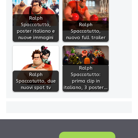
Ralph
Spaccatutto,
Ralph
poster italiano e
Spaccatutto,
nuove immagini
nuovo full trailer
Ralph
Ralph
Spaccatutto:
Spaccatutto, due
prima clip in
nuovi spot tv
italiano, 3 poster…