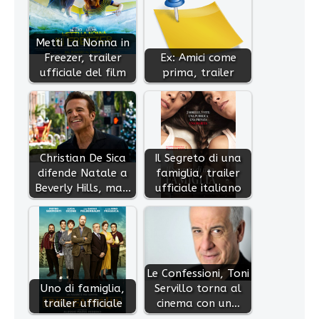
Metti La Nonna in
Freezer, trailer
Ex: Amici come
ufficiale del film
prima, trailer
Christian De Sica
Il Segreto di una
difende Natale a
famiglia, trailer
Beverly Hills, ma…
ufficiale italiano
Le Confessioni, Toni
Uno di famiglia,
Servillo torna al
trailer ufficiale
cinema con un…