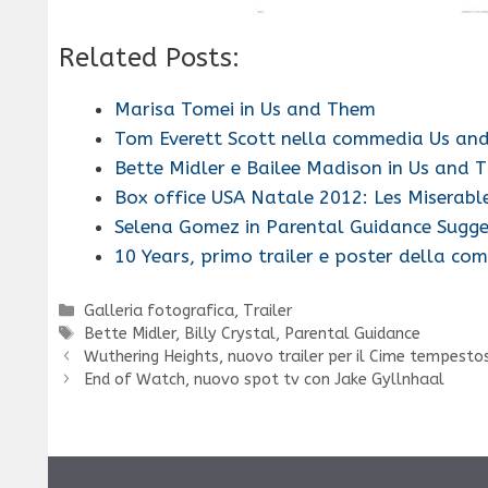
Related Posts:
Marisa Tomei in Us and Them
Tom Everett Scott nella commedia Us an
Bette Midler e Bailee Madison in Us and 
Box office USA Natale 2012: Les Miserabl
Selena Gomez in Parental Guidance Sugge
10 Years, primo trailer e poster della c
Categorie
Galleria fotografica
,
Trailer
Tag
Bette Midler
,
Billy Crystal
,
Parental Guidance
Wuthering Heights, nuovo trailer per il Cime tempesto
End of Watch, nuovo spot tv con Jake Gyllnhaal