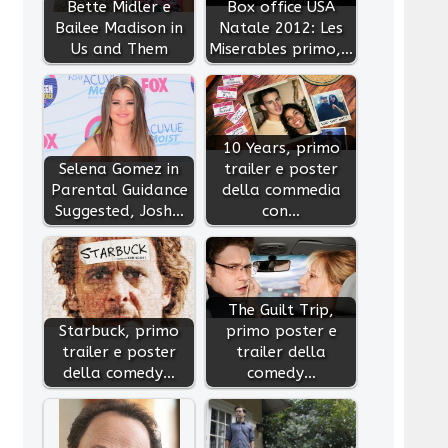
Bette Midler e
Box office USA
Bailee Madison in
Natale 2012: Les
Us and Them
Miserables primo,…
10 Years, primo
Selena Gomez in
trailer e poster
Parental Guidance
della commedia
Suggested, Josh…
con…
The Guilt Trip,
Starbuck, primo
primo poster e
trailer e poster
trailer della
della comedy…
comedy…