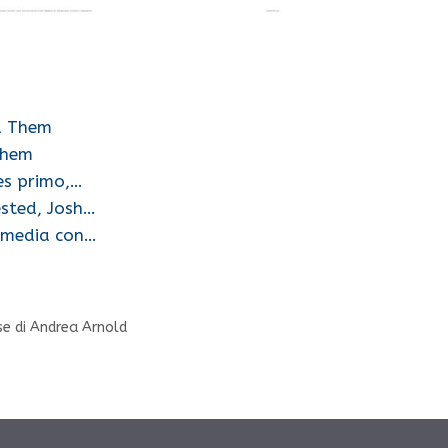
d Them
Them
es primo,…
sted, Josh…
ommedia con…
se di Andrea Arnold