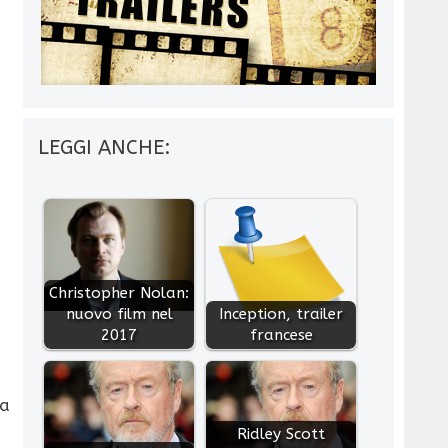
LEGGI ANCHE:
Christopher Nolan:
nuovo film nel
Inception, trailer
2017
francese
ta
Ridley Scott