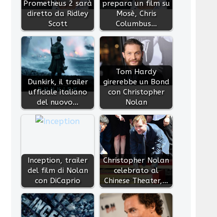
Prometheus 2 sarà
prepara un film su
diretto da Ridley
Mosè, Chris
Scott
Columbus…
Tom Hardy
Dunkirk, il trailer
girerebbe un Bond
ufficiale italiano
con Christopher
del nuovo…
Nolan
Inception, trailer
Christopher Nolan
del film di Nolan
celebrato al
con DiCaprio
Chinese Theater,…