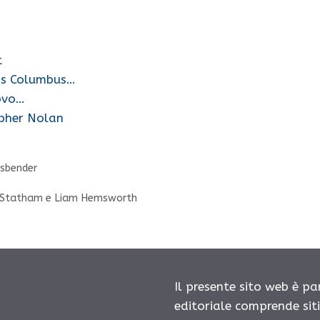
t
ris Columbus…
uovo…
opher Nolan
ssbender
son Statham e Liam Hemsworth
Il presente sito web è pa
editoriale comprende sit