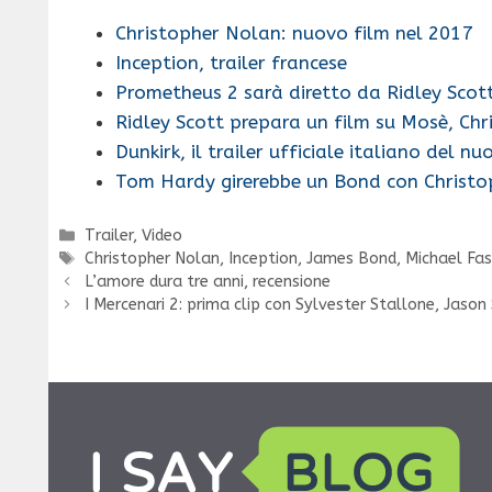
Christopher Nolan: nuovo film nel 2017
Inception, trailer francese
Prometheus 2 sarà diretto da Ridley Scot
Ridley Scott prepara un film su Mosè, Ch
Dunkirk, il trailer ufficiale italiano del n
Tom Hardy girerebbe un Bond con Christ
Categorie
Trailer
,
Video
Tag
Christopher Nolan
,
Inception
,
James Bond
,
Michael Fa
L’amore dura tre anni, recensione
I Mercenari 2: prima clip con Sylvester Stallone, Ja