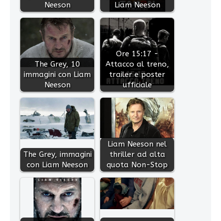
Neeson
Liam Neeson
Ore 15:17 -
The Grey, 10
Attacco al treno,
immagini con Liam
trailer e poster
Neeson
ufficiale
Liam Neeson nel
The Grey, immagini
thriller ad alta
con Liam Neeson
quota Non-Stop