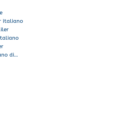
le
r italiano
iler
italiano
er
iano di…