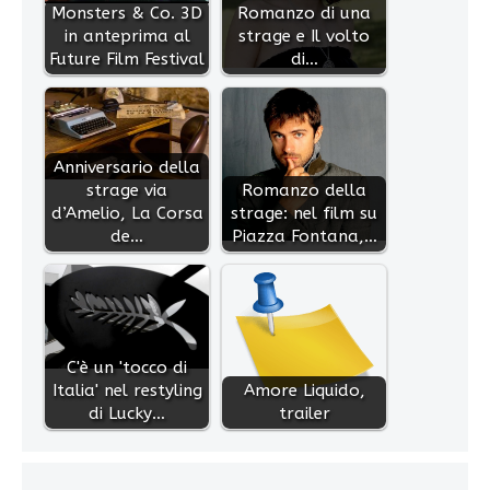
Monsters & Co. 3D
Romanzo di una
in anteprima al
strage e Il volto
Future Film Festival
di…
Anniversario della
strage via
Romanzo della
d’Amelio, La Corsa
strage: nel film su
de…
Piazza Fontana,…
C'è un 'tocco di
Italia' nel restyling
Amore Liquido,
di Lucky…
trailer