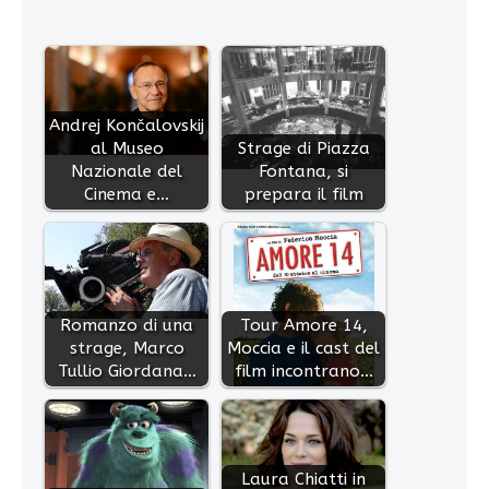
Andrej Končalovskij
al Museo
Strage di Piazza
Nazionale del
Fontana, si
Cinema e…
prepara il film
Romanzo di una
Tour Amore 14,
strage, Marco
Moccia e il cast del
Tullio Giordana…
film incontrano…
Laura Chiatti in