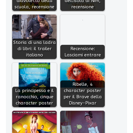
diavoletto della
dell'isola di Nim,
scuola, recensione
recensione
Storia di una ladra
di libri: il trailer
Recensione:
italiano
Lasciami entrare
Ribelle, 4
La principessa e il
character poster
ranocchio, cinque
per il Brave della
character poster
Disney-Pixar