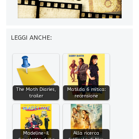
LEGGI ANCHE:
The Moth Diaries,
Matilda 6 mitica:
trailer
recensione
Madeline-Il
Alla ricerca