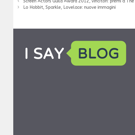
Screen Actors Guild Award 2012, vincitori: premi a The
Lo Hobbit, Sparkle, Lovelace: nuove immagini