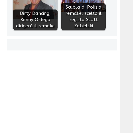
Scuola di Polizia
Dirty Dancing,
remake, scelto il
Kenny Ortega
regista Scott
dirigerà il remake
Zabielski