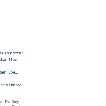
 della notte?
utton Man,…
…
ein, Joe…
rativo Umbra
an
,
The Grey