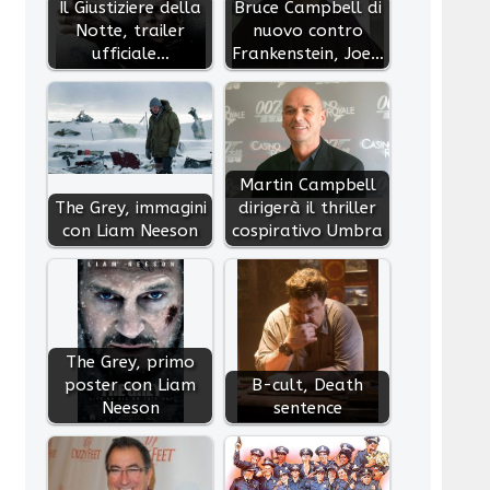
Il Giustiziere della
Bruce Campbell di
Notte, trailer
nuovo contro
ufficiale…
Frankenstein, Joe…
Martin Campbell
The Grey, immagini
dirigerà il thriller
con Liam Neeson
cospirativo Umbra
The Grey, primo
poster con Liam
B-cult, Death
Neeson
sentence