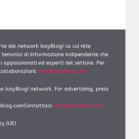
rte del network IsayBlog! la cui rete
i tematici di informazione indipendente che
i appassionati ed esperti del settore. Per
 collaborazioni:
info@isayblog.com
he IsayBlog! network. For advertising, press
yblog.comContattaci:
info@isayblog.com
cy (UE)