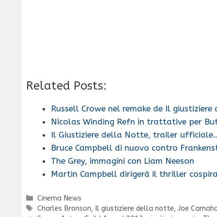
Related Posts:
Russell Crowe nel remake de Il giustiziere
Nicolas Winding Refn in trattative per B
Il Giustiziere della Notte, trailer ufficiale
Bruce Campbell di nuovo contro Frankenst
The Grey, immagini con Liam Neeson
Martin Campbell dirigerà il thriller cospi
Categorie
Cinema News
Tag
Charles Bronson
,
Il giustiziere della notte
,
Joe Carnah