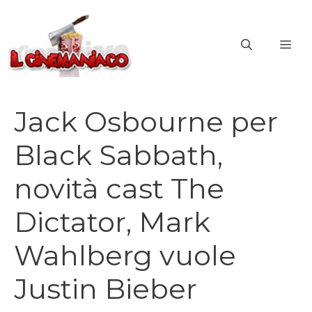
Vai
al
ME
contenuto
Jack Osbourne per
Black Sabbath,
novità cast The
Dictator, Mark
Wahlberg vuole
Justin Bieber