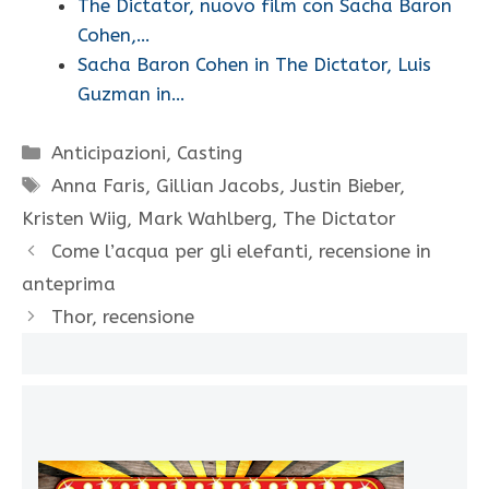
The Dictator, nuovo film con Sacha Baron
Cohen,…
Sacha Baron Cohen in The Dictator, Luis
Guzman in…
Categorie
Anticipazioni
,
Casting
Tag
Anna Faris
,
Gillian Jacobs
,
Justin Bieber
,
Kristen Wiig
,
Mark Wahlberg
,
The Dictator
Come l’acqua per gli elefanti, recensione in
anteprima
Thor, recensione