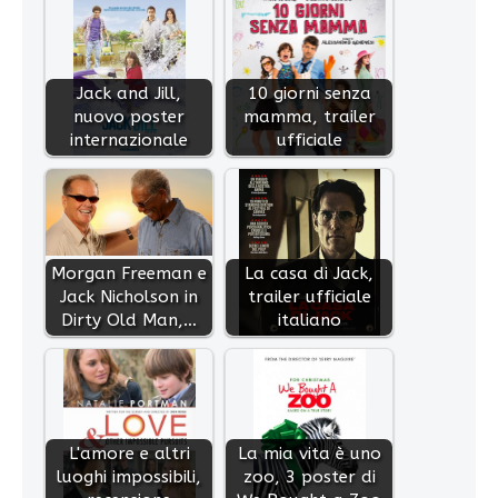
Jack and Jill,
10 giorni senza
nuovo poster
mamma, trailer
internazionale
ufficiale
Morgan Freeman e
La casa di Jack,
Jack Nicholson in
trailer ufficiale
Dirty Old Man,…
italiano
L'amore e altri
La mia vita è uno
luoghi impossibili,
zoo, 3 poster di