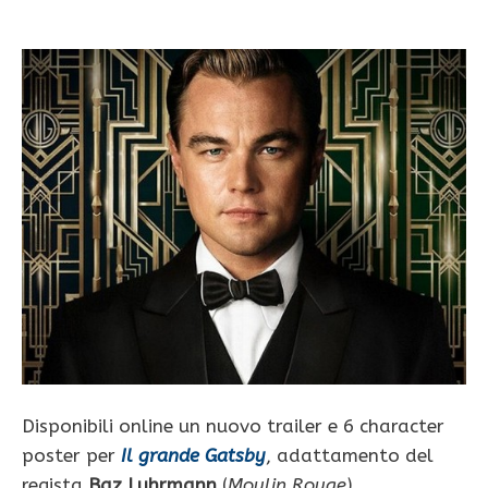
Disponibili online un nuovo trailer e 6 character
poster per
Il grande Gatsby
, adattamento del
regista
Baz Luhrmann
(
Moulin Rouge
)