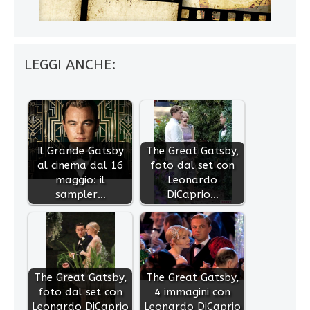
LEGGI ANCHE:
Il Grande Gatsby
The Great Gatsby,
al cinema dal 16
foto dal set con
maggio: il
Leonardo
sampler…
DiCaprio…
The Great Gatsby,
The Great Gatsby,
foto dal set con
4 immagini con
Leonardo DiCaprio
Leonardo DiCaprio